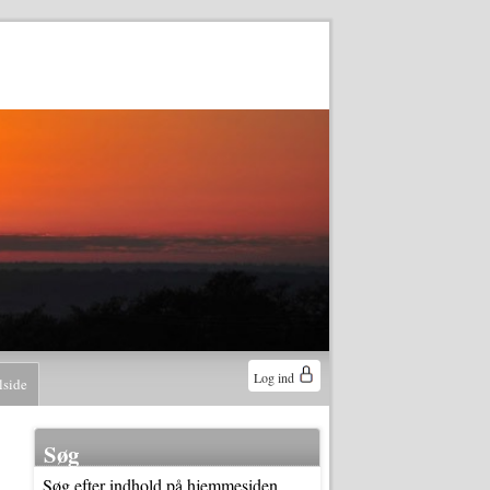
Log ind
lside
Søg
Søg efter indhold på hjemmesiden