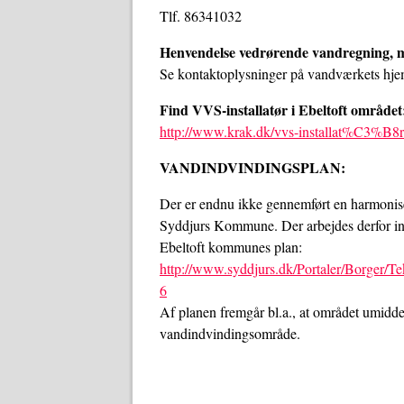
Tlf. 86341032
Henvendelse vedrørende vandregning, m
Se kontaktoplysninger på vandværkets h
Find VVS-installatør i Ebeltoft området
http://www.krak.dk/vvs-installat%C3%B
VANDINDVINDINGSPLAN:
Der er endnu ikke gennemført en harmonis
Syddjurs Kommune. Der arbejdes derfor in
Ebeltoft kommunes plan:
http://www.syddjurs.dk/Portaler/Borger/
6
Af planen fremgår bl.a., at området umidd
vandindvindingsområde.