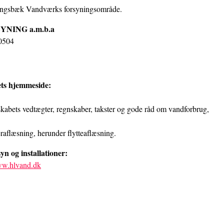
yngsbæk Vandværks forsyningsområde.
ING a.m.b.a
 0504
ts hjemmeside:
kabets vedtægter, regnskaber, takster og gode råd om vandforbrug,
raflæsning, herunder flytteaflæsning.
yn og installationer:
w.hlvand.dk