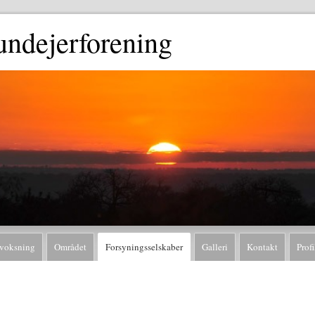
ndejerforening
voksning
Området
Forsyningsselskaber
Galleri
Kontakt
Profi