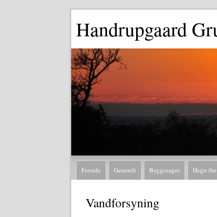
Handrupgaard Gru
Forside
Generelt
Byggesager
Hegn /be
Vandforsyning