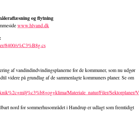
åleraflæsning og flytning
jemmeside
www.hlvand.dk
:
8rer/8400/s%C3%B8g.cs
ering af vandindindvindingsplanerne for de kommuner, som nu udgør
dtil videre på grundlag af de sammenlagte kommuners planer. Se om
Teknik%2c+milj%c3%b8+og+klima/Materiale_natur/Filer/Sektorplaner/
elbart nord for sommerhusområdet i Handrup er udlagt som fremtidigt