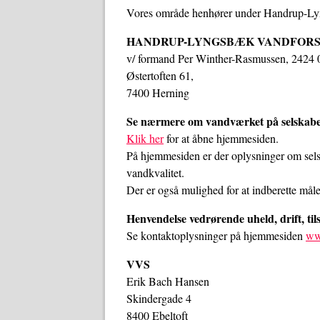
Vores område henhører under Handrup-L
HANDRUP-LYNGSBÆK VANDFORSYN
v/ formand Per Winther-Rasmussen, 2424
Østertoften 61,
7400 Herning
Se nærmere om vandværket på selskabe
Klik her
for at åbne hjemmesiden.
På hjemmesiden er der oplysninger om sels
vandkvalitet.
Der er også mulighed for at indberette måle
Henvendelse vedrørende uheld, drift, tils
Se kontaktoplysninger på hjemmesiden
ww
VVS
Erik Bach Hansen
Skindergade 4
8400 Ebeltoft